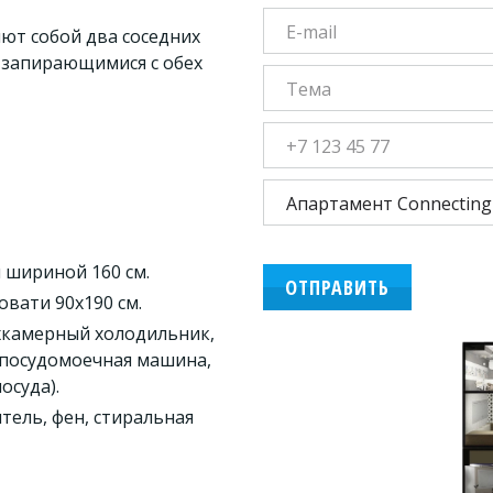
т собой два соседних 
запирающимися с обех 
 шириной 160 см. 
ОТПРАВИТЬ
вати 90х190 см.
хкамерный холодильник, 
 посудомоечная машина, 
суда). 
ель, фен, стиральная 