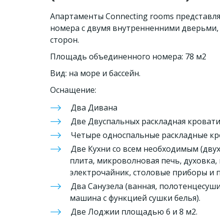
Апартаменты Connecting rooms представляю
номера с двумя внутренненними дверьми, 
сторон.
Площадь объединенного номера: 78 м2
Вид: на море и бассейн. 
Оснащение:
Два Дивана
Две Двуспальных раскладная кровати
Четыре односпальные раскладные кро
Две Кухни со всем необходимым (дву
плита, микроволновая печь, духовка,
электрочайник, столовые приборы и по
Два Санузела (ванная, полотенцесушит
машина с функцией сушки белья).
Две Лоджии площадью 6 и 8 м2.