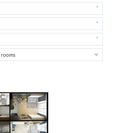
*
*
*