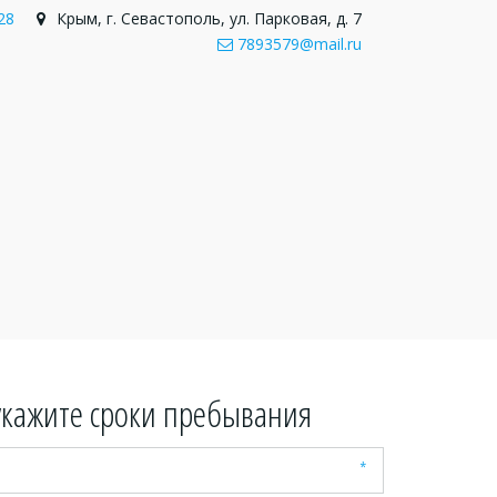
28
Крым
,
г. Севастополь
,
ул. Парковая, д. 7
7893579@mail.ru
укажите сроки пребывания
*